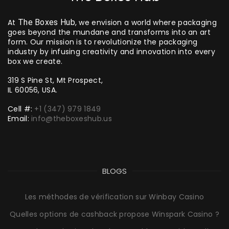
At
The Boxes Hub
, we envision a world where packaging
goes beyond the mundane and transforms into an art
form. Our mission is to revolutionize the packaging
industry by infusing creativity and innovation into every
box we create.
319 S Pine St, Mt Prospect,
IL 60056, USA.
Cell #:
+1 (347) 979 1849
Email:
info@theboxeshub.us
BLOGS
Les méthodes de vérification sur Winbay Casino
Quelles options de cashback propose Winspark Casino ?