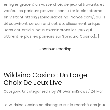
en ligne grâce à un vaste choix de jeux attrayants et
variés. Les parieurs peuvent consulter la plateforme
en visitant https://spinauracasino-france.com/, où ils
découvriront ce qui rend cet établissement unique.
Dans cet article, nous examinerons les jeux qui
attirent le plus les parieurs sur Spinaura Casino.[…]
Continue Reading
Wildsino Casino : Un Large
Choix De Jeux Live
Category:
Uncategorized
/
by
WhoAdminKnows
/
24
Mar
Le wildsino Casino se distingue sur le marché des jeux