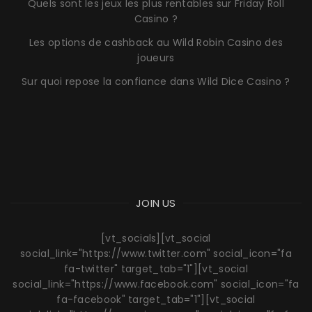
Quels sont les jeux les plus rentables sur Friday Roll
Casino ?
Les options de cashback au Wild Robin Casino des
joueurs
Sur quoi repose la confiance dans Wild Dice Casino ?
JOIN US
[vt_socials][vt_social
social_link="https://www.twitter.com" social_icon="fa
fa-twitter" target_tab="1"][vt_social
social_link="https://www.facebook.com" social_icon="fa
fa-facebook" target_tab="1"][vt_social