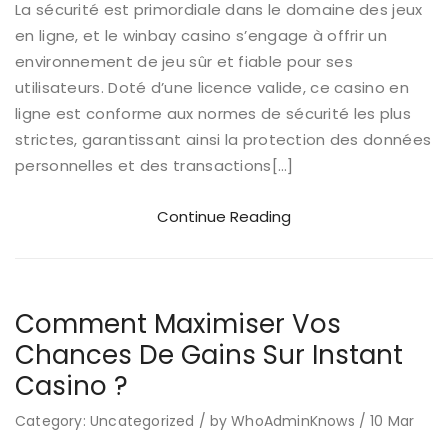
La sécurité est primordiale dans le domaine des jeux
en ligne, et le winbay casino s’engage à offrir un
environnement de jeu sûr et fiable pour ses
utilisateurs. Doté d’une licence valide, ce casino en
ligne est conforme aux normes de sécurité les plus
strictes, garantissant ainsi la protection des données
personnelles et des transactions[…]
Continue Reading
Comment Maximiser Vos
Chances De Gains Sur Instant
Casino ?
Category:
Uncategorized
/
by
WhoAdminKnows
/
10
Mar